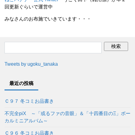
回更新ぐらいで運営中
みなさんのお布施でいきています・・・
Tweets by ugoku_tanaka
最近の投稿
Ｃ９７ 冬コミお品書き
不完全piX ～「或るファの音眼」＆「十四番目のΞ」ボー
カルミニアルバム～
Ｃ９６ 冬コミお品書き