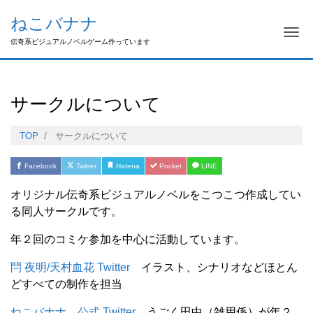
ねこバナナ
Me
伝奇系ビジュアルノベルゲーム作っています
サークルについて
TOP
サークルについて
Facebook
Twitter
Hatena
Pocket
LINE
オリジナル伝奇系ビジュアルノベルをこつこつ作成してい
る同人サークルです。
年２回のコミケ参加を中心に活動しています。
閂 夜明/天村血花 Twitter
イラスト、シナリオなどほとん
どすべての制作を担当
ねこバナナ 公式 Twitter
うごく田中（雑用係）が年２