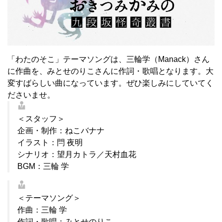
「わたのそこ」テーマソングは、三輪学（Manack）さん
に作曲を、みとせのりこさんに作詞・歌唱となります。大
変すばらしい曲になっています。ぜひ楽しみにしていてく
ださいませ。
＜スタッフ＞
企画・制作：ねこバナナ
イラスト：閂 夜明
シナリオ：望月カトラ／天村血花
BGM：三輪 学
＜テーマソング＞
作曲：三輪 学
作詞・歌唱：みとせのりこ