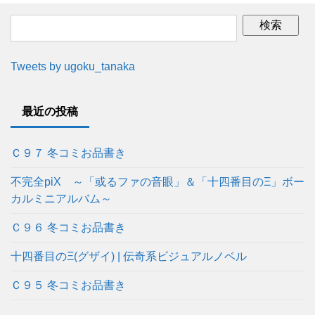
Tweets by ugoku_tanaka
最近の投稿
Ｃ９７ 冬コミお品書き
不完全piX ～「或るファの音眼」＆「十四番目のΞ」ボー
カルミニアルバム～
Ｃ９６ 冬コミお品書き
十四番目のΞ(グザイ) | 伝奇系ビジュアルノベル
Ｃ９５ 冬コミお品書き