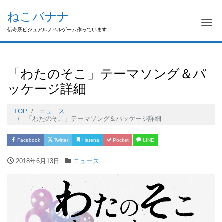
ねこバナナ
Me
伝奇系ビジュアルノベルゲーム作っています
「わたのそこ」テーマソング＆パ
ッケージ詳細
TOP
ニュース
「わたのそこ」テーマソング＆パッケージ詳細
Facebook
Twitter
Hatena
Pocket
LINE
2018年6月13日
ニュース